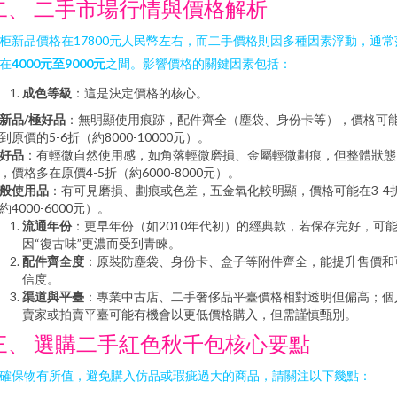
二、 二手市場行情與價格解析
柜新品價格在17800元人民幣左右，而二手價格則因多種因素浮動，通常
在
4000元至9000元
之間。影響價格的關鍵因素包括：
成色等級
：這是決定價格的核心。
新品/極好品
：無明顯使用痕跡，配件齊全（塵袋、身份卡等），價格可
到原價的5-6折（約8000-10000元）。
好品
：有輕微自然使用感，如角落輕微磨損、金屬輕微劃痕，但整體狀態
，價格多在原價4-5折（約6000-8000元）。
般使用品
：有可見磨損、劃痕或色差，五金氧化較明顯，價格可能在3-4
約4000-6000元）。
流通年份
：更早年份（如2010年代初）的經典款，若保存完好，可
因“復古味”更濃而受到青睞。
配件齊全度
：原裝防塵袋、身份卡、盒子等附件齊全，能提升售價和
信度。
渠道與平臺
：專業中古店、二手奢侈品平臺價格相對透明但偏高；個
賣家或拍賣平臺可能有機會以更低價格購入，但需謹慎甄別。
三、 選購二手紅色秋千包核心要點
確保物有所值，避免購入仿品或瑕疵過大的商品，請關注以下幾點：