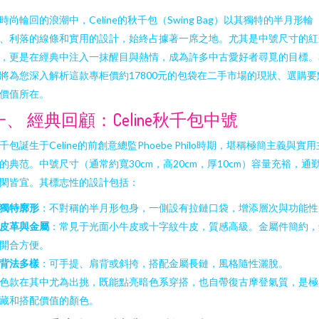
時尚輪回的浪潮中，Celine的秋千包（Swing Bag）以其獨特的半月形輪
、利落的線條和實用的設計，始終占據著一席之地。尤其是中號尺寸的紅
，更是在經典中注入一抹醒目與熱情，成為許多中古愛好者尋覓的目標。
將為您深入解析這款專柜價約17800元的包袋在二手市場的現狀、選購要
價值所在。
一、 經典回顧：Celine秋千包中號
千包誕生于Celine的前創意總監Phoebe Philo時期，堪稱極簡主義與實用
的典范。中號尺寸（通常約寬30cm，高20cm，厚10cm）容量充裕，通
閑皆宜。其標志性的設計包括：
獨特廓形
：不對稱的半月形包身，一側設有拉鏈口袋，增添層次與功能性
皮革與金屬
：常見于光面小牛皮或十字紋牛皮，質感高級。金屬件簡約，
開合方便。
背法多樣
：可手提、肩背或斜挎，搭配金屬長鏈，風格隨性灑脫。
色款在其中尤為出挑，既能點亮暗色系穿搭，也自帶復古摩登氣質，是極
藏和搭配價值的顏色。