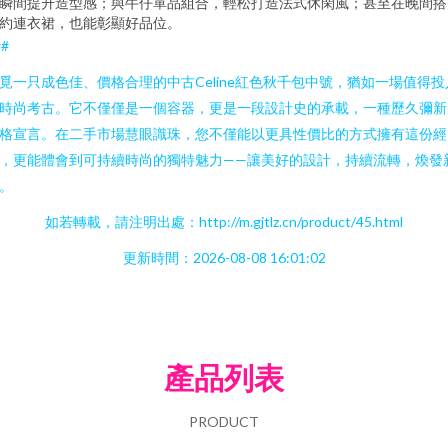
瞬間提升造型感；與牛仔單品組合，輕松打造法式休閑風；甚至在晚間搭
約連衣裙，也能彰顯好品位。
##
覓一只成色佳、價格合理的中古Celine紅色秋千包中號，猶如一場值得投
時尚考古。它不僅僅是一個容器，更是一段設計史的承載，一種歷久彌新
格宣言。在二手市場慧眼識珠，您不僅能以更具性價比的方式擁有這份經
，更能體會到可持續時尚的獨特魅力——讓美好的設計，持續流轉，煥發
。
如若轉載，請注明出處：http://m.gjtlz.cn/product/45.html
更新時間：2026-08-08 16:01:02
產品列表
PRODUCT