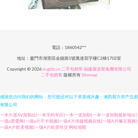
電話：1860542**
地址：廈門市湖里區金鐘路5號萬達寫字樓C2棟1702室
Copyright © 2026
m.gjtlz.cn
二手包銷售
福建羅派斯集團有限公司
二手包銷售
版權所有
Sitemap
感谢您访问我们的网站，您可能还对以下资源感兴趣：湘西裂方房产交易
有限公司
一本久道AV加勒比|一本无码专区|一本一道加勒|一本一道加勒最新地址|
一级a爱爱网|一级a片不卡视频|一级A片传媒视频在线|一级A片嘛豆视频|
97在线超碰综合 国产二页 天堂资源成人网站 综合爱爱 91午夜剧场 99热精偷
一级A片欧美视频|一级A片欧美性交
网站地图