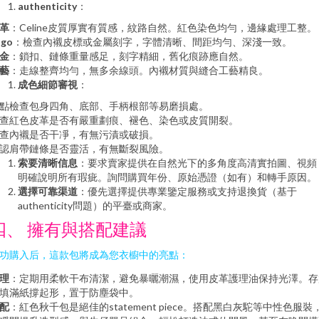
authenticity
：
革
：Celine皮質厚實有質感，紋路自然。紅色染色均勻，邊緣處理工整。
ogo
：檢查內襯皮標或金屬刻字，字體清晰、間距均勻、深淺一致。
金
：鎖扣、鏈條重量感足，刻字精細，舊化痕跡應自然。
藝
：走線整齊均勻，無多余線頭。內襯材質與縫合工藝精良。
成色細節審視
：
點檢查包身四角、底部、手柄根部等易磨損處。
查紅色皮革是否有嚴重劃痕、褪色、染色或皮質開裂。
查內襯是否干凈，有無污漬或破損。
認肩帶鏈條是否靈活，有無斷裂風險。
索要清晰信息
：要求賣家提供在自然光下的多角度高清實拍圖、視頻
明確說明所有瑕疵。詢問購買年份、原始憑證（如有）和轉手原因。
選擇可靠渠道
：優先選擇提供專業鑒定服務或支持退換貨（基于
authenticity問題）的平臺或商家。
四、 擁有與搭配建議
功購入后，這款包將成為您衣櫥中的亮點：
理
：定期用柔軟干布清潔，避免暴曬潮濕，使用皮革護理油保持光澤。存
填滿紙撐起形，置于防塵袋中。
配
：紅色秋千包是絕佳的statement piece。搭配黑白灰駝等中性色服裝